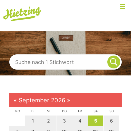
«
September 2026
»
MO
DI
MI
DO
FR
SA
SO
1
2
3
4
5
6