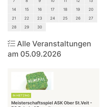
7
8
9
10
11
12
13
14
15
16
17
18
19
20
21
22
23
24
25
26
27
28
29
30
Alle Veranstaltungen
am 05.09.2026
IN HIETZING
Meisterschaftsspiel ASK Ober St.Veit -