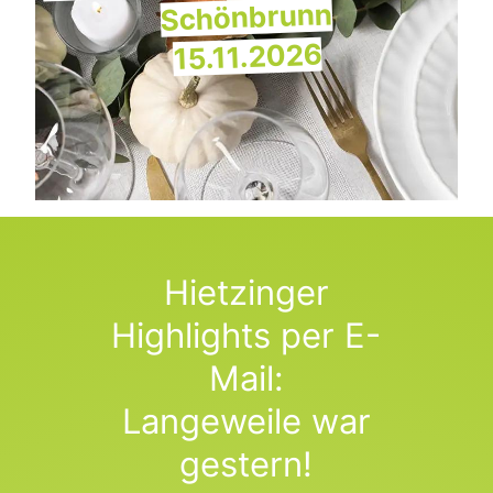
Schönbrunn
15.11.2026
Hietzinger
Highlights per E-
Mail:
Langeweile war
gestern!