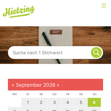
«
September 2026
»
MO
DI
MI
DO
FR
SA
SO
1
2
3
4
5
6