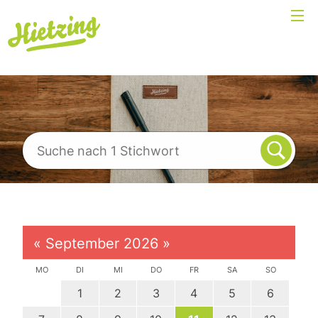
«
September 2026
»
MO
DI
MI
DO
FR
SA
SO
1
2
3
4
5
6