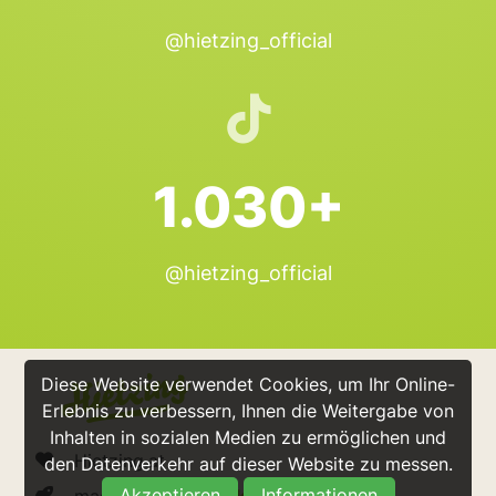
@hietzing_official
1.030+
@hietzing_official
Diese Website verwendet Cookies, um Ihr Online-
Erlebnis zu verbessern, Ihnen die Weitergabe von
Inhalten in sozialen Medien zu ermöglichen und
Hietzing.at
den Datenverkehr auf dieser Website zu messen.
Akzeptieren
Informationen