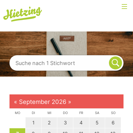
«
September 2026
»
MO
DI
MI
DO
FR
SA
SO
1
2
3
4
5
6