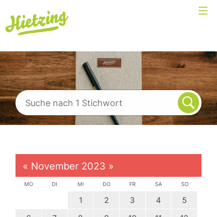
«
November 2023
»
MO
DI
MI
DO
FR
SA
SO
1
2
3
4
5