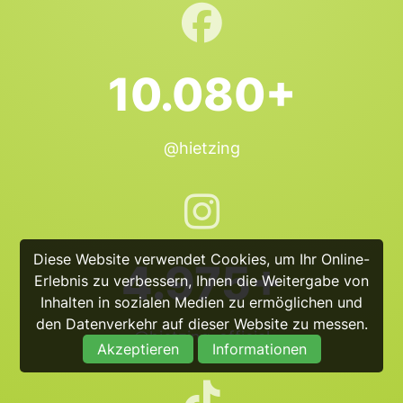
10.080+
@hietzing
Diese Website verwendet Cookies, um Ihr Online-
4.975+
Erlebnis zu verbessern, Ihnen die Weitergabe von
Inhalten in sozialen Medien zu ermöglichen und
den Datenverkehr auf dieser Website zu messen.
@hietzing_official
Akzeptieren
Informationen