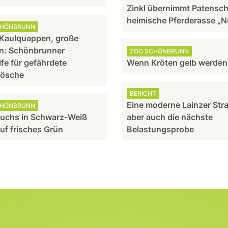
Zinkl übernimmt Patensch
heimische Pferderasse „N
CHÖNBRUNN
 Kaulquappen, große
n: Schönbrunner
ZOO SCHÖNBRUNN
lfe für gefährdete
Wenn Kröten gelb werden
rösche
BERICHT
Eine moderne Lainzer Str
CHÖNBRUNN
uchs in Schwarz-Weiß
aber auch die nächste
auf frisches Grün
Belastungsprobe