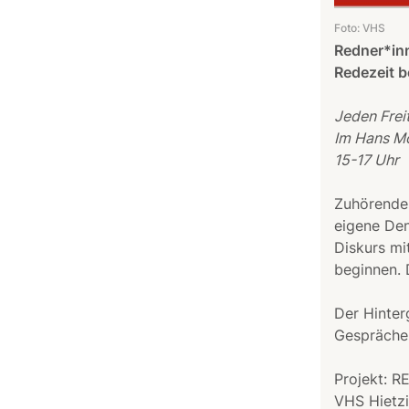
Foto: VHS
Redner*inn
Redezeit b
Jeden Fre
Im Hans Mo
15-17 Uhr
Zuhörende 
eigene Den
Diskurs mi
beginnen. 
Der Hinter
Gesprächen
Projekt: R
VHS Hietzi