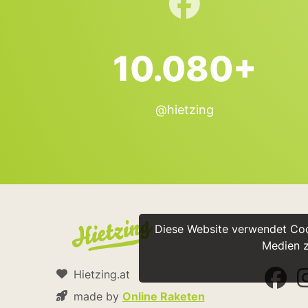
10.080+
@hietzing
Diese Website verwendet Cook
Medien z
Hietzing.at
made by
Online Raketen