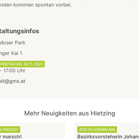
enden kommen spontan vorbei.
taltungsinfos
Moser Park
nger Kai 1
FREITAG BIS 30.11.2023
- 17:00 Uhr
eit@gmx.at
Mehr Neuigkeiten aus Hietzing
 FREIZEIT
ZOO SCHÖNBRUNN
 marsch!
Bezirksvorsteherin Joha