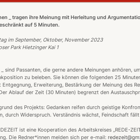
en _ tragen ihre Meinung mit Herleitung und Argumentatio
eschränkt auf 5 Minuten.
itag im September, Oktober, November 2023
ser Park Hietzinger Kai 1
_ sind Passanten, die gerne andere Meinungen anhören, um
kposition zu beleben. Sie können die folgenden 25 Minute
t Entgegnung, Erweiterung, Bestärkung der Meinung des R
Der Ablauf der Zeit (30 Minuten) begrenzt den Austauschp
grund des Projekts: Gedanken reifen durch geistige Konfron
, durch Widerspruch. Verständnis wächst, Feindschaft fällt
EDEZEIT ist eine Kooperation des Arbeitskreises „REDE-ZEIT
ng. Die Redner*innen melden sich per e-mail:
redezeit@gm