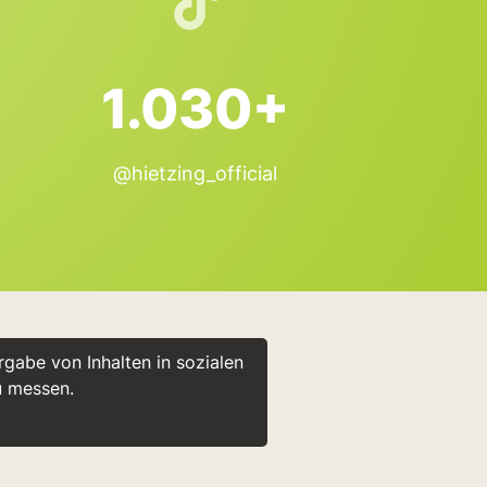
1.030+
@hietzing_official
gabe von Inhalten in sozialen
u messen.