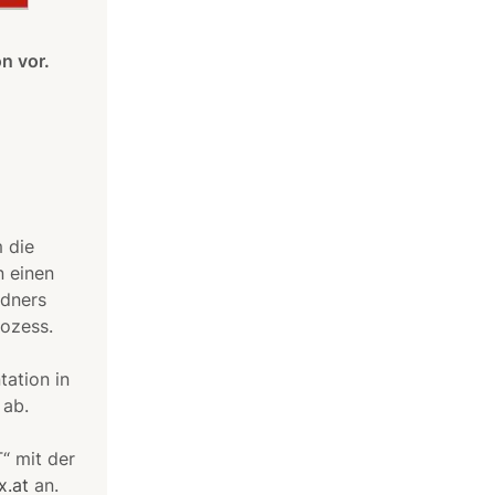
n vor.
 die
n einen
edners
rozess.
tation in
 ab.
“ mit der
x.at
an.