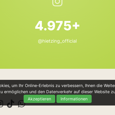
4.975+
@hietzing_official
ies, um Ihr Online-Erlebnis zu verbessern, Ihnen die Weiter
u ermöglichen und den Datenverkehr auf dieser Website z
Akzeptieren
Informationen