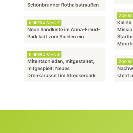
Schönbrunner Rothalsstraußen
ZOO S
Kleine
KINDER & FAMILIE
Neue Sandkiste im Anna-Freud-
Missio
Park lädt zum Spielen ein
Starthi
Moorf
KINDER & FAMILIE
Mitentschieden, mitgestaltet,
ZOO S
mitgespielt: Neues
Nachw
Drehkarussell im Streckerpark
steht 