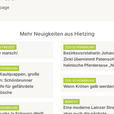
page
Mehr Neuigkeiten aus Hietzing
 FREIZEIT
ZOO SCHÖNBRUNN
 marsch!
Bezirksvorsteherin Joha
Zinkl übernimmt Patensch
heimische Pferderasse „N
CHÖNBRUNN
 Kaulquappen, große
n: Schönbrunner
ZOO SCHÖNBRUNN
lfe für gefährdete
Wenn Kröten gelb werden
rösche
BERICHT
Eine moderne Lainzer Str
CHÖNBRUNN
uchs in Schwarz-Weiß
aber auch die nächste