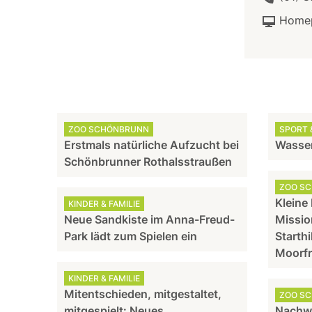
Home
ZOO SCHÖNBRUNN
SPORT &
Erstmals natürliche Aufzucht bei
Wasser
Schönbrunner Rothalsstraußen
ZOO S
Kleine
KINDER & FAMILIE
Neue Sandkiste im Anna-Freud-
Missio
Park lädt zum Spielen ein
Starthi
Moorf
KINDER & FAMILIE
Mitentschieden, mitgestaltet,
ZOO S
mitgespielt: Neues
Nachw