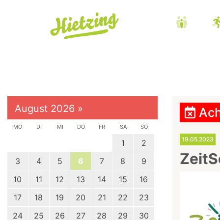
August 2026
»
Ach
MO
DI
MI
DO
FR
SA
SO
19.05.2023
1
2
ZeitS
3
4
5
6
7
8
9
10
11
12
13
14
15
16
17
18
19
20
21
22
23
24
25
26
27
28
29
30