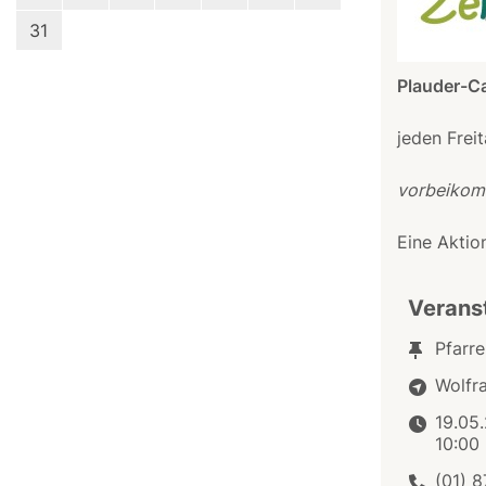
31
Plauder-C
jeden Frei
vorbeikomm
Eine Aktio
Verans
Pfarre
Wolfra
19.05
10:00 
(01) 