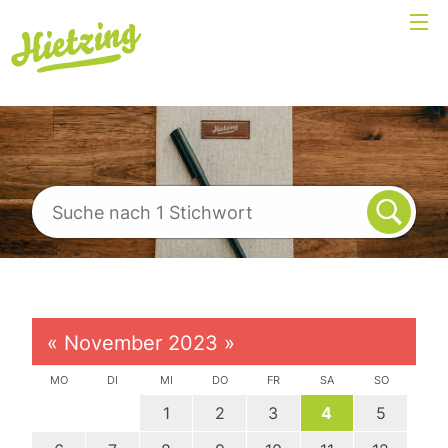
«
November 2023
»
MO
DI
MI
DO
FR
SA
SO
1
2
3
4
5