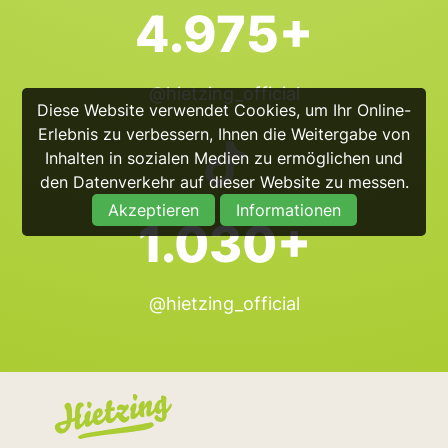
4.975+
@hietzing_official
Diese Website verwendet Cookies, um Ihr Online-
Erlebnis zu verbessern, Ihnen die Weitergabe von
Inhalten in sozialen Medien zu ermöglichen und
den Datenverkehr auf dieser Website zu messen.
Akzeptieren
Informationen
1.030+
@hietzing_official