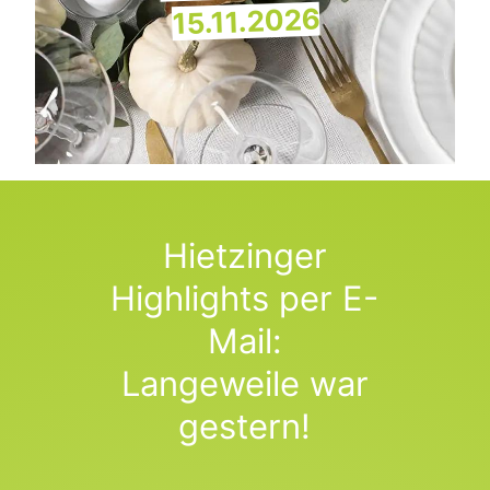
15.11.2026
Hietzinger
Highlights per E-
Mail:
Langeweile war
gestern!