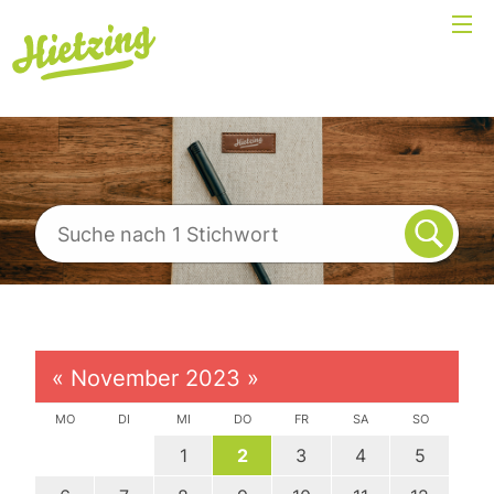
«
November 2023
»
MO
DI
MI
DO
FR
SA
SO
1
2
3
4
5