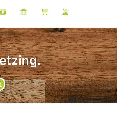
etzing.