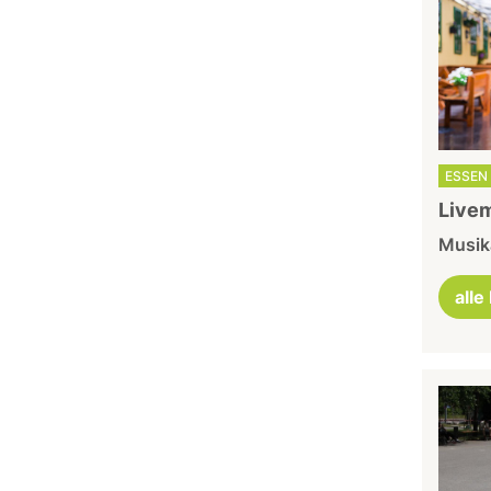
ESSEN 
Livem
Musika
alle