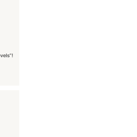
vels“!