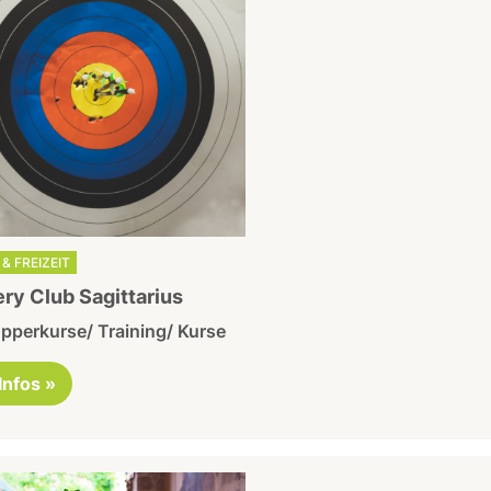
& FREIZEIT
ry Club Sagittarius
pperkurse/ Training/ Kurse
 Infos »