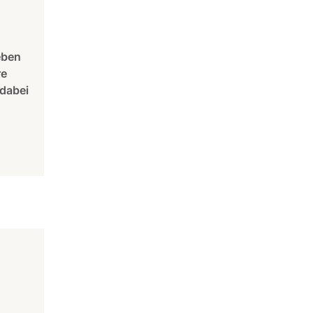
eben
re
 dabei