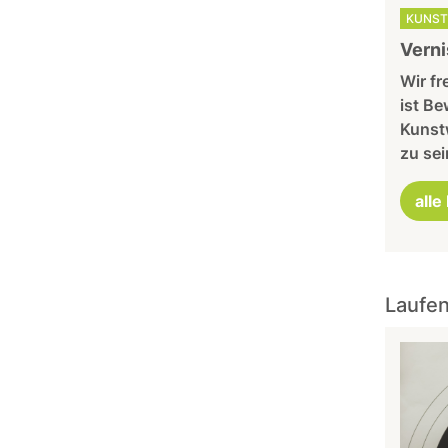
KUNST
Verni
Wir f
ist Be
Kunstw
zu sei
alle
Laufen