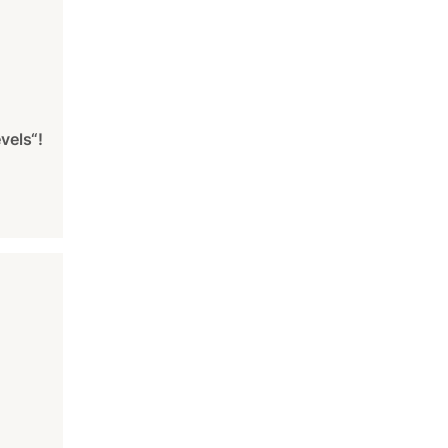
vels“!