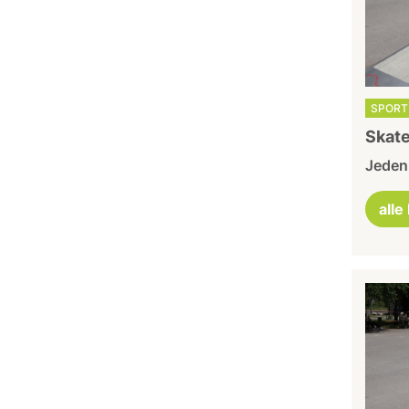
SPORT 
Skate
Jeden 
alle