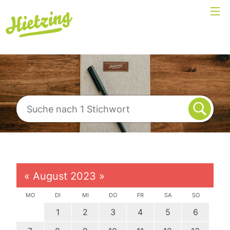
«
August 2023
»
MO
DI
MI
DO
FR
SA
SO
1
2
3
4
5
6