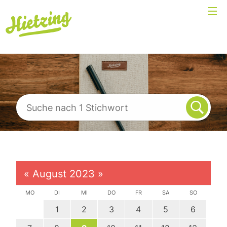
«
August 2023
»
MO
DI
MI
DO
FR
SA
SO
1
2
3
4
5
6