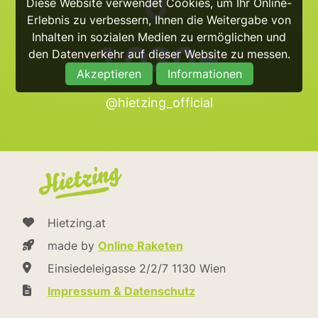
Diese Website verwendet Cookies, um Ihr Online-
Erlebnis zu verbessern, Ihnen die Weitergabe von
Inhalten in sozialen Medien zu ermöglichen und
1.030+
den Datenverkehr auf dieser Website zu messen.
Akzeptieren
Informationen
@hietzing_official
Hietzing.at
made by
Online Raketen
Einsiedeleigasse 2/2/7 1130 Wien
Impressum & Datenschutz