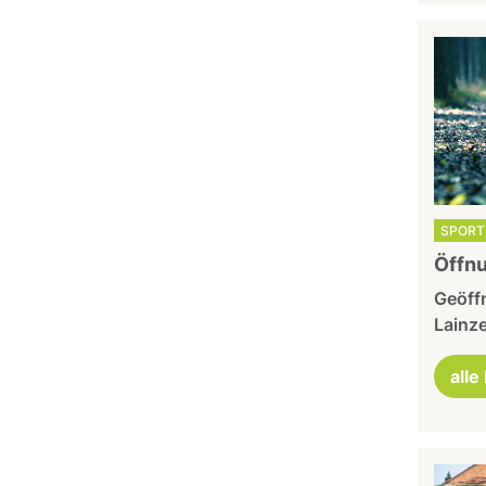
SPORT 
Öffnu
Geöffn
Lainze
alle