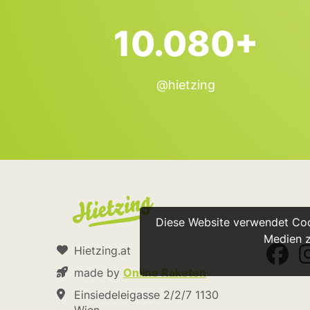
10.080+
@hietzing
Diese Website verwendet Cook
Medien z
Hietzing.at
made by
Online Raketen
Einsiedeleigasse 2/2/7 1130
Wien