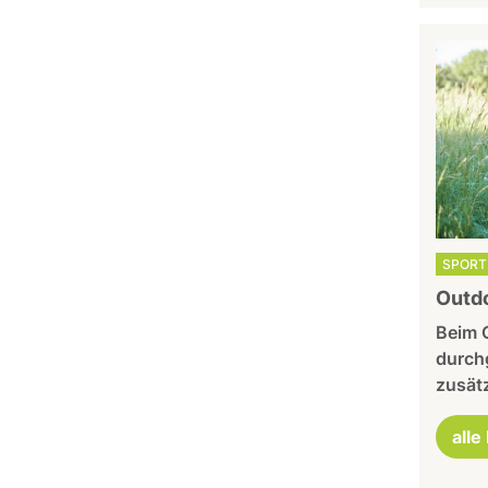
SPORT 
Outdo
Beim 
durchg
zusätz
alle