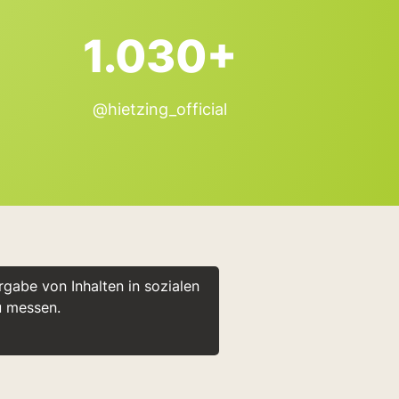
1.030+
@hietzing_official
gabe von Inhalten in sozialen
u messen.