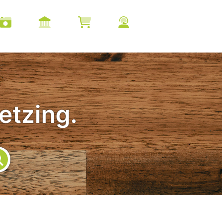
etzing.