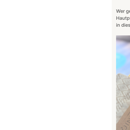
Wer g
Hautpf
in die