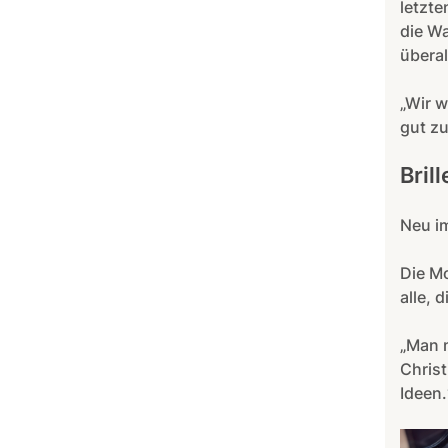
letzte
die Wa
überal
„Wir w
gut zu
Bril
Neu im
Die Mo
alle, 
„Man m
Christ
Ideen.