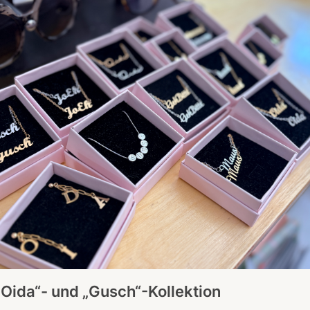
„Oida“- und „Gusch“-Kollektion