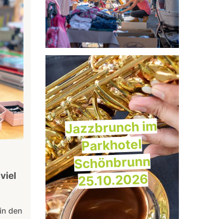
Jazzbrunch im
Parkhotel
Schönbrunn
viel
25.10.2026
in den