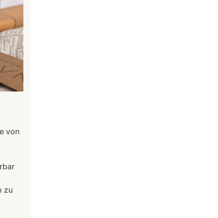
e von
rbar
n zu