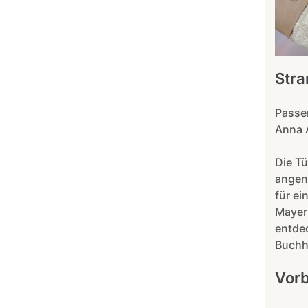
Stra
Passe
Anna 
Die T
angene
für ei
Mayer 
entdec
Buchh
Vorb