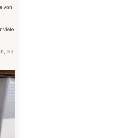
e von
r viele
ch, ein