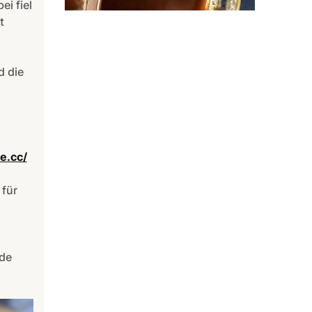
i fiel
t
d die
e.cc/
 für
nde