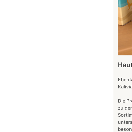
Haut
Ebenf
Kalivi
Die P
zu dem
Sorti
unter
besond