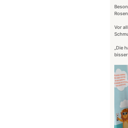
Beson
Rosen
Vor al
Schmu
„Die h
bisser