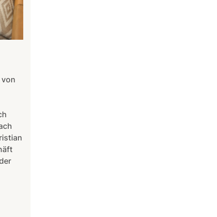
 von
ch
fach
istian
häft
der