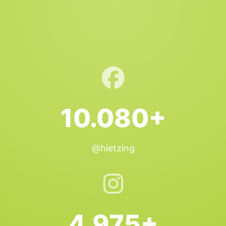
10.080+
@hietzing
4.975+