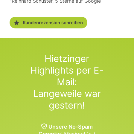
-Reinhard Schuster, 5 Sterne auf Google
Kundenrezension schreiben
Hietzinger
Highlights per E-
Mail:
Langeweile war
gestern!
Unsere No-Spam
Garantie
: Maximal 1x /