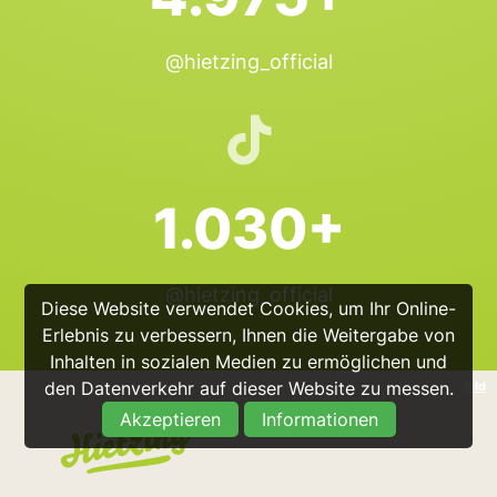
@hietzing_official
1.030+
@hietzing_official
Diese Website verwendet Cookies, um Ihr Online-
Erlebnis zu verbessern, Ihnen die Weitergabe von
Inhalten in sozialen Medien zu ermöglichen und
den Datenverkehr auf dieser Website zu messen.
Bild
Akzeptieren
Informationen