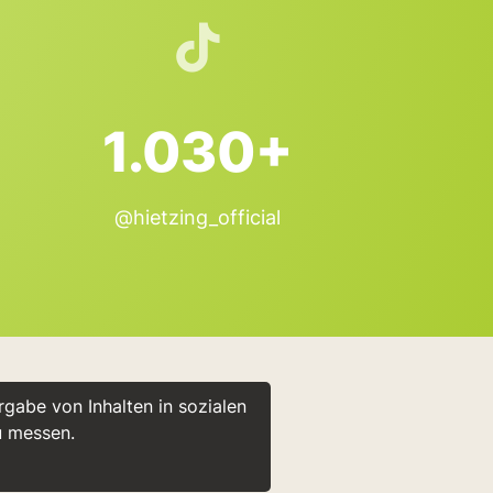
1.030+
@hietzing_official
gabe von Inhalten in sozialen
u messen.