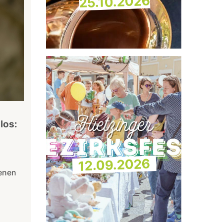
25.10.2026
los:
12.09.2026
genen