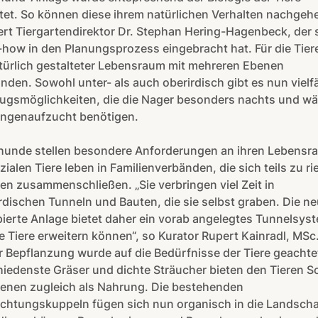
tet. So können diese ihrem natürlichen Verhalten nachgehe
ert Tiergartendirektor Dr. Stephan Hering-Hagenbeck, der 
ow in den Planungsprozess eingebracht hat. Für die Tiere
türlich gestalteter Lebensraum mit mehreren Ebenen
nden. Sowohl unter- als auch oberirdisch gibt es nun vielfä
ugsmöglichkeiten, die die Nager besonders nachts und w
ungenaufzucht benötigen.
ehunde stellen besondere Anforderungen an ihren Lebensr
zialen Tiere leben in Familienverbänden, die sich teils zu ri
en zusammenschließen. „Sie verbringen viel Zeit in
rdischen Tunneln und Bauten, die sie selbst graben. Die ne
ierte Anlage bietet daher ein vorab angelegtes Tunnelsys
e Tiere erweitern können“, so Kurator Rupert Kainradl, MSc
r Bepflanzung wurde auf die Bedürfnisse der Tiere geachte
iedenste Gräser und dichte Sträucher bieten den Tieren S
ienen zugleich als Nahrung. Die bestehenden
chtungskuppeln fügen sich nun organisch in die Landschaf