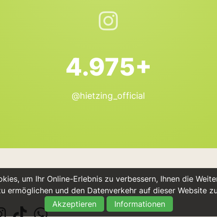
4.975+
@hietzing_official
ies, um Ihr Online-Erlebnis zu verbessern, Ihnen die Weiter
u ermöglichen und den Datenverkehr auf dieser Website z
Akzeptieren
Informationen