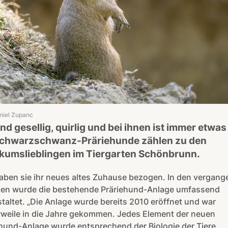
niel Zupanc
ind gesellig, quirlig und bei ihnen ist immer etwas 
Schwarzschwanz-Präriehunde zählen zu den
ikumslieblingen im Tiergarten Schönbrunn.
aben sie ihr neues altes Zuhause bezogen. In den vergan
en wurde die bestehende Präriehund-Anlage umfassend
altet. „Die Anlage wurde bereits 2010 eröffnet und war
rweile in die Jahre gekommen. Jedes Element der neuen
hund-Anlage wurde entsprechend der Biologie der Tiere