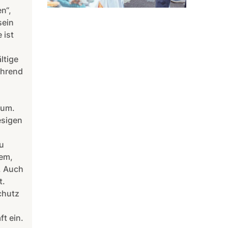
n“,
sein
 ist
ltige
ährend
aum.
esigen
u
tem,
. Auch
t.
chutz
t ein.