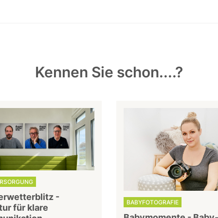
Kennen Sie schon....?
RSORGUNG
rwetterblitz -
BABYFOTOGRAFIE
ur für klare
Babymomente - Baby-