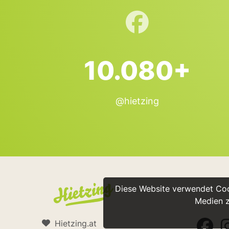
10.080+
@hietzing
Diese Website verwendet Cook
Medien z
Hietzing.at