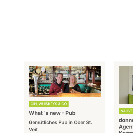
GIN, WHISKEYS & CO
NAHVE
What´s new - Pub
donne
Gemütliches Pub in Ober St.
Agent
Veit