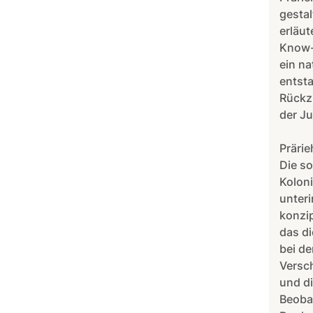
gestal
erläut
Know-h
ein na
entsta
Rückz
der J
Präri
Die so
Koloni
unteri
konzip
das di
bei de
Versch
und d
Beoba