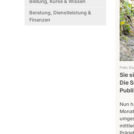
Bildung, Kurse & Wissen
Beratung, Dienstleistung &
Finanzen
Foto: Da
Sie s
Die 
Publ
Nun h
Monat
umgest
mittle
Prärie