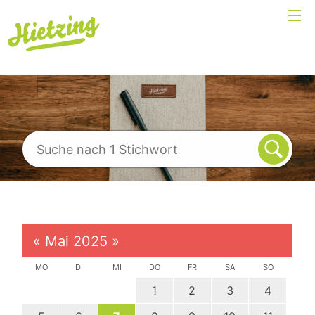
«
Mai 2025
»
MO
DI
MI
DO
FR
SA
SO
1
2
3
4