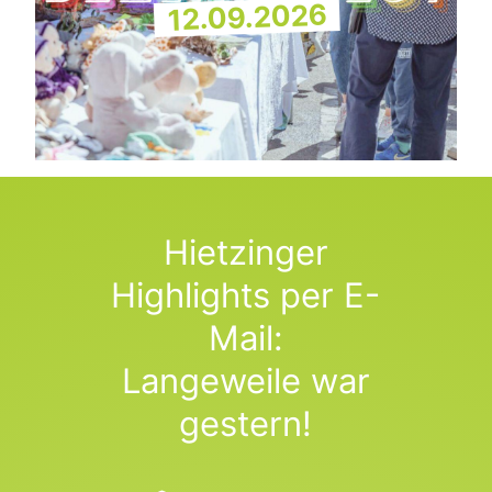
12.09.2026
Hietzinger
Highlights per E-
Mail:
Langeweile war
gestern!