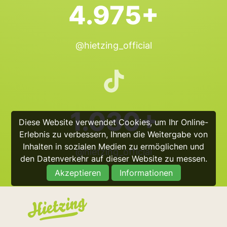
4.975+
@hietzing_official
1.030+
Diese Website verwendet Cookies, um Ihr Online-
Erlebnis zu verbessern, Ihnen die Weitergabe von
Inhalten in sozialen Medien zu ermöglichen und
@hietzing_official
den Datenverkehr auf dieser Website zu messen.
Akzeptieren
Informationen