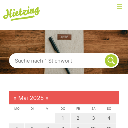
«
Mai 2025
»
MO
DI
MI
DO
FR
SA
SO
1
2
3
4