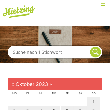
«
Oktober 2023
»
MO
DI
MI
DO
FR
SA
SO
1