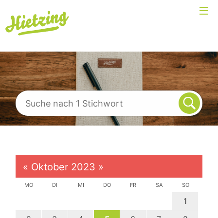
«
Oktober 2023
»
MO
DI
MI
DO
FR
SA
SO
1