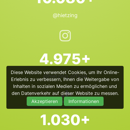
@hietzing
4.975+
Diese Website verwendet Cookies, um Ihr Online-
@hietzing_official
Erlebnis zu verbessern, Ihnen die Weitergabe von
Inhalten in sozialen Medien zu ermöglichen und
den Datenverkehr auf dieser Website zu messen.
Akzeptieren
Informationen
1.030+