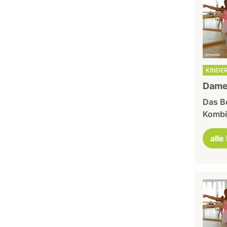
KINDER
Damen
Das Be
Kombin
alle