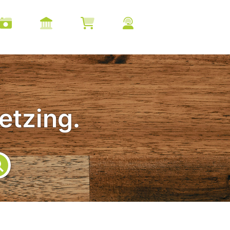
etzing.