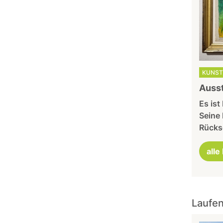
KUNST
Ausst
Es ist
Seine
Rücks
alle
Laufen