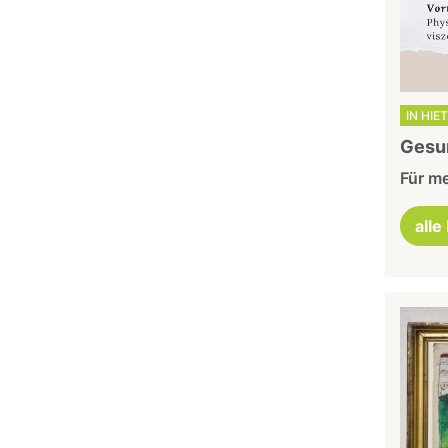
IN HIE
Gesu
Für me
alle