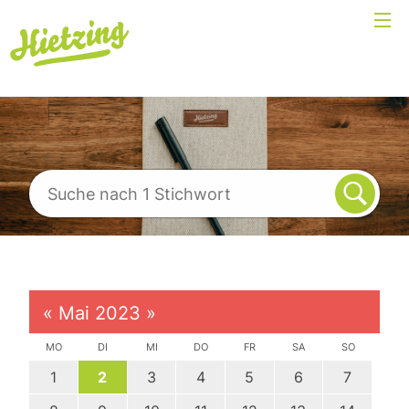
«
Mai 2023
»
MO
DI
MI
DO
FR
SA
SO
1
2
3
4
5
6
7