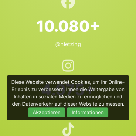
10.080+
@hietzing
Diese Website verwendet Cookies, um Ihr Online-
4.975+
Erlebnis zu verbessern, Ihnen die Weitergabe von
Inhalten in sozialen Medien zu ermöglichen und
den Datenverkehr auf dieser Website zu messen.
@hietzing_official
Akzeptieren
Informationen