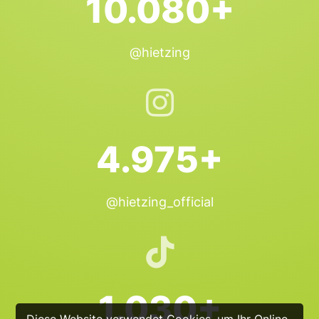
10.080+
@hietzing
4.975+
@hietzing_official
1.030+
Diese Website verwendet Cookies, um Ihr Online-