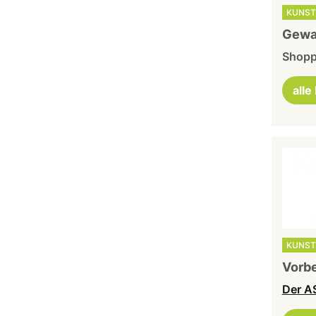
KUNST
Gewa
Shoppe
alle
KUNST
Vorbe
Der AS