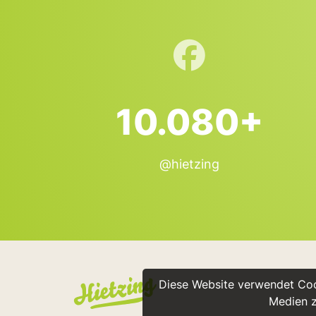
10.080+
@hietzing
Diese Website verwendet Cook
Medien z