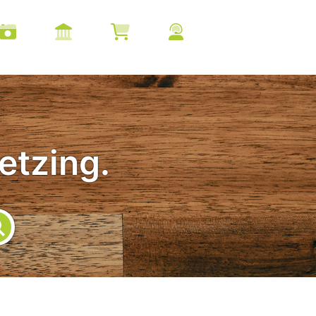
etzing.