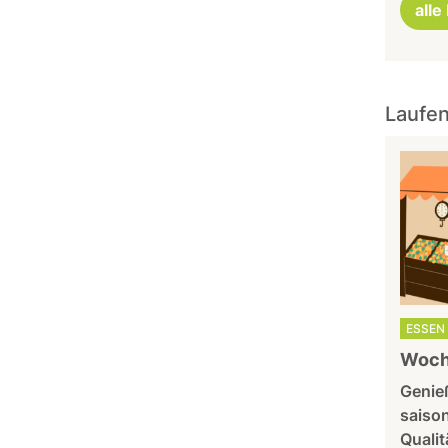
alle
Laufen
ESSEN 
Woche
Genie
saison
Quali