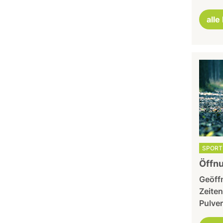
alle
SPORT 
Öffnu
Geöffn
Zeiten
Pulver