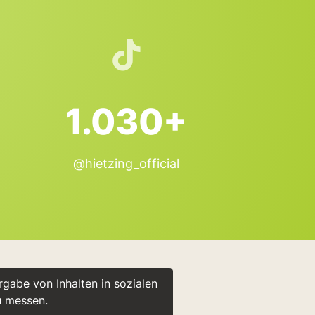
1.030+
@hietzing_official
gabe von Inhalten in sozialen
u messen.