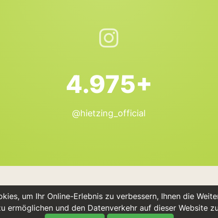
4.975+
@hietzing_official
ies, um Ihr Online-Erlebnis zu verbessern, Ihnen die Weiter
u ermöglichen und den Datenverkehr auf dieser Website z