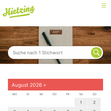
August 2026
»
MO
DI
MI
DO
FR
SA
SO
1
2