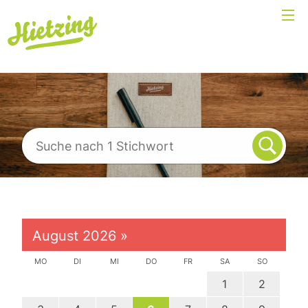
August 2026
»
MO
DI
MI
DO
FR
SA
SO
1
2