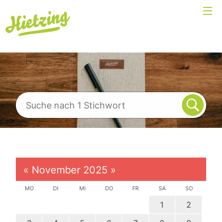
«
November 2025
»
MO
DI
MI
DO
FR
SA
SO
1
2