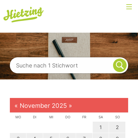
«
November 2025
»
MO
DI
MI
DO
FR
SA
SO
1
2