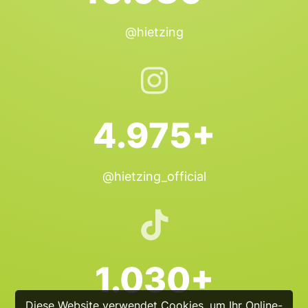
@hietzing
4.975+
@hietzing_official
1.030+
Diese Website verwendet Cookies, um Ihr Online-