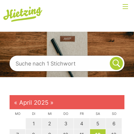
«
April 2025
»
MO
DI
MI
DO
FR
SA
SO
1
2
3
4
5
6