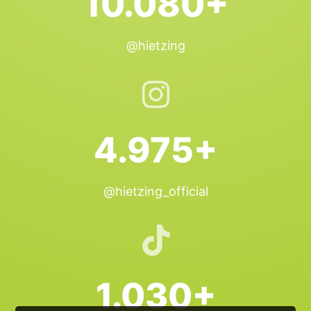
10.080+
@hietzing
4.975+
@hietzing_official
1.030+