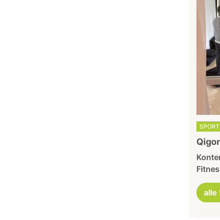
SPORT 
Qigon
Konte
Fitnes
alle