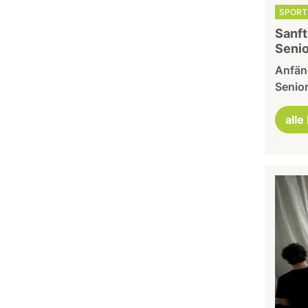
SPORT 
Sanft
Senio
Anfäng
Senio
alle