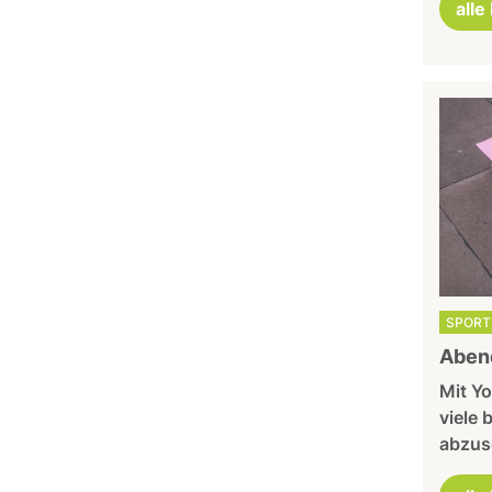
alle
SPORT 
Aben
Mit Yo
viele 
abzusc