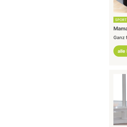
SPORT 
Mama-
Ganz f
alle