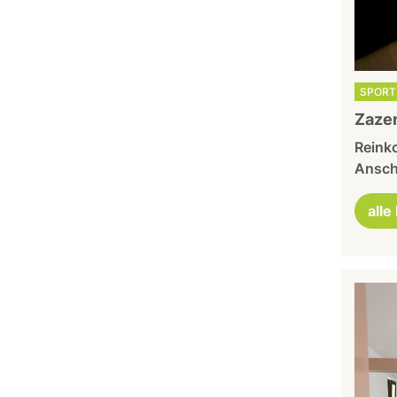
SPORT 
Zazen
Reinko
Ansch
alle