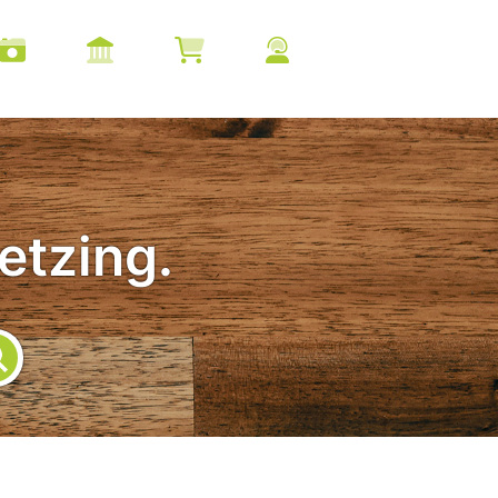
etzing.