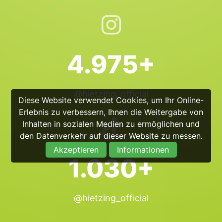
4.975+
@hietzing_official
Diese Website verwendet Cookies, um Ihr Online-
Erlebnis zu verbessern, Ihnen die Weitergabe von
Inhalten in sozialen Medien zu ermöglichen und
den Datenverkehr auf dieser Website zu messen.
Akzeptieren
Informationen
1.030+
@hietzing_official