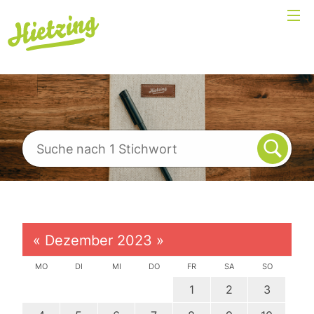
«
Dezember 2023
»
MO
DI
MI
DO
FR
SA
SO
1
2
3