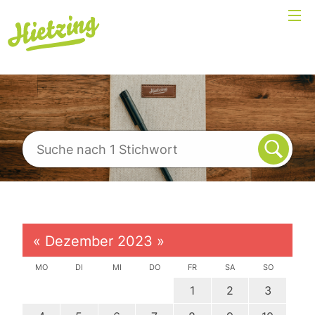
«
Dezember 2023
»
MO
DI
MI
DO
FR
SA
SO
1
2
3