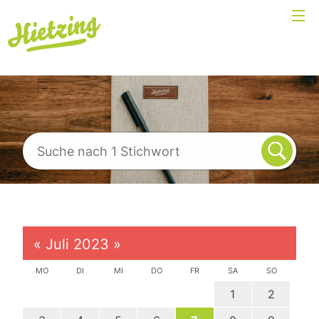
«
Juli 2023
»
MO
DI
MI
DO
FR
SA
SO
1
2