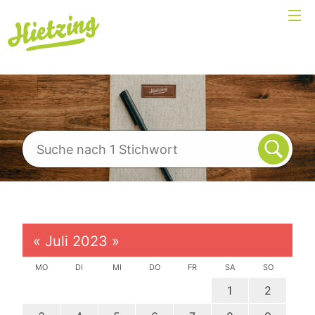
«
Juli 2023
»
MO
DI
MI
DO
FR
SA
SO
1
2