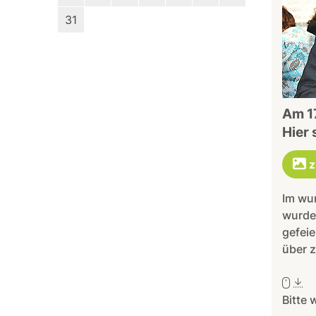
31
Am 17
Hier 
z
Im wu
wurde
gefeie
über z
Bitte 