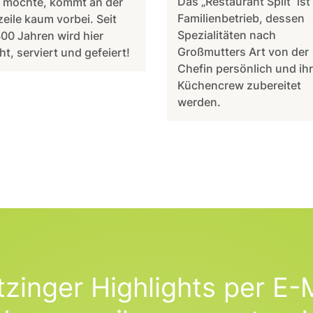
Das „Restaurant Split“ ist
 möchte, kommt an der
Familienbetrieb, dessen
eile kaum vorbei. Seit
Spezialitäten nach
00 Jahren wird hier
Großmutters Art von der
t, serviert und gefeiert!
Chefin persönlich und ihr
Küchencrew zubereitet
werden.
tzinger Highlights per E-M