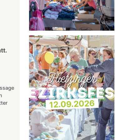
tt.
assage
n
12.09.2026
tter