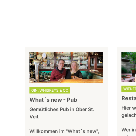
WIENE
GIN, WHISKEYS & CO
Resta
What´s new - Pub
Hier w
Gemütliches Pub in Ober St.
gelach
Veit
Wer in
Willkommen im "What´s new",