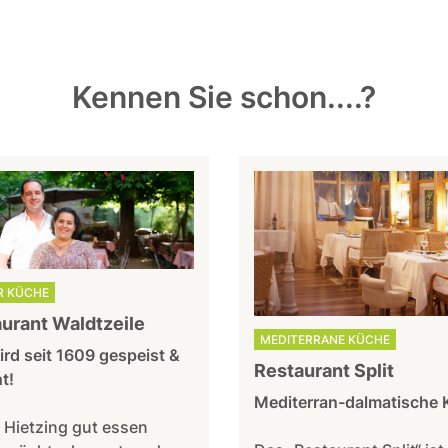
Kennen Sie schon....?
R KÜCHE
urant Waldtzeile
MEDITERRANE KÜCHE
ird seit 1609 gespeist &
Restaurant Split
t!
Mediterran-dalmatische 
 Hietzing gut essen