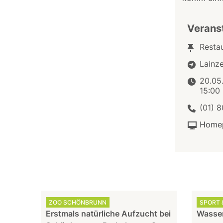
Verans
Resta
Lainz
20.05
15:00
(01) 
Home
ZOO SCHÖNBRUNN
SPORT &
Erstmals natürliche Aufzucht bei
Wasser