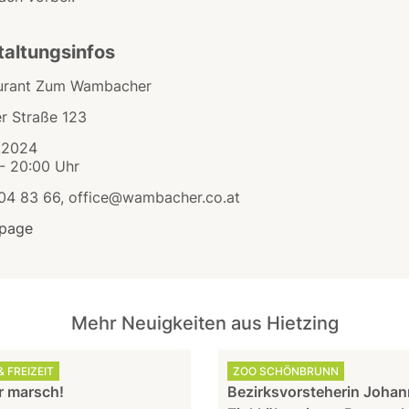
taltungsinfos
urant Zum Wambacher
er Straße 123
.2024
 - 20:00 Uhr
804 83 66, office@wambacher.co.at
page
Mehr Neuigkeiten aus Hietzing
 FREIZEIT
ZOO SCHÖNBRUNN
 marsch!
Bezirksvorsteherin Joha