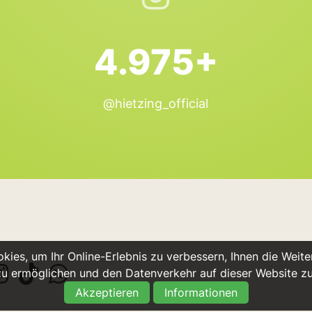
4.975+
@hietzing_official
ies, um Ihr Online-Erlebnis zu verbessern, Ihnen die Weiter
u ermöglichen und den Datenverkehr auf dieser Website z
Akzeptieren
Informationen