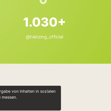
1.030+
@hietzing_official
gabe von Inhalten in sozialen
u messen.