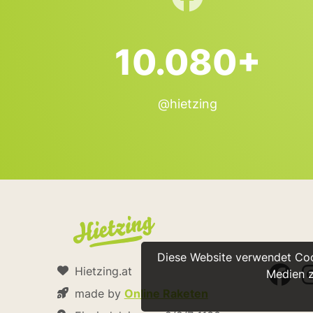
10.080+
@hietzing
Diese Website verwendet Cook
Hietzing.at
Medien z
made by
Online Raketen