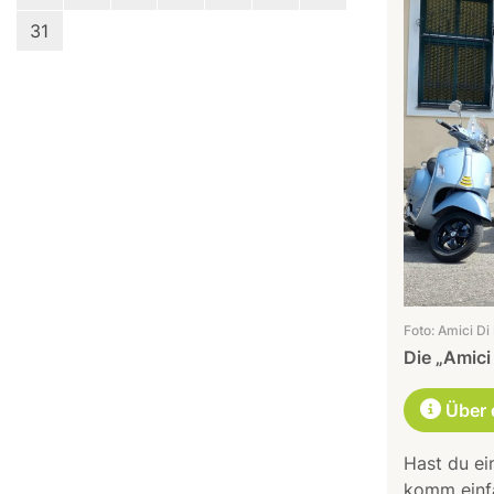
31
Foto: Amici Di
Die „Amici
Über 
Hast du ei
komm einfa