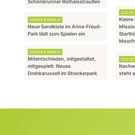
Schönbrunner Rothalsstraußen
ZOO S
Kleine
KINDER & FAMILIE
Neue Sandkiste im Anna-Freud-
Missio
Park lädt zum Spielen ein
Starthi
Moorf
KINDER & FAMILIE
Mitentschieden, mitgestaltet,
ZOO S
mitgespielt: Neues
Nachw
Drehkarussell im Streckerpark
steht 