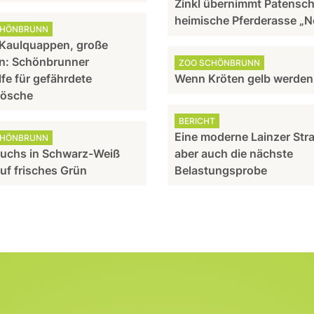
Zinkl übernimmt Patensch
heimische Pferderasse „N
CHÖNBRUNN
 Kaulquappen, große
n: Schönbrunner
ZOO SCHÖNBRUNN
lfe für gefährdete
Wenn Kröten gelb werden
rösche
BERICHT
Eine moderne Lainzer Str
CHÖNBRUNN
uchs in Schwarz-Weiß
aber auch die nächste
auf frisches Grün
Belastungsprobe