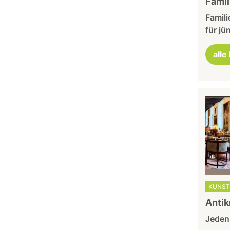
Fami
Famili
für jü
alle
KUNST
Antik
Jeden 