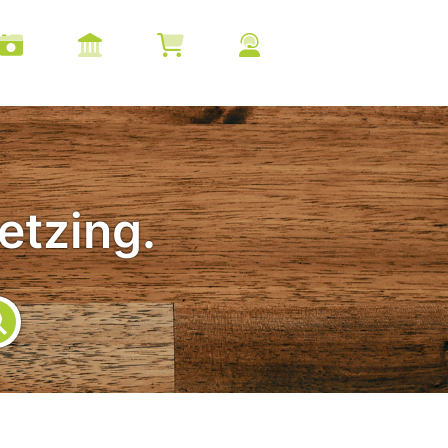
etzing.