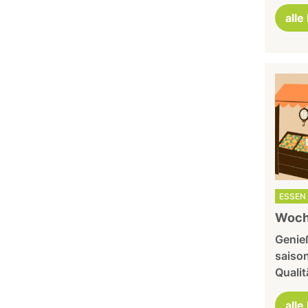
alle
ESSEN 
Woche
Genie
saison
Quali
alle