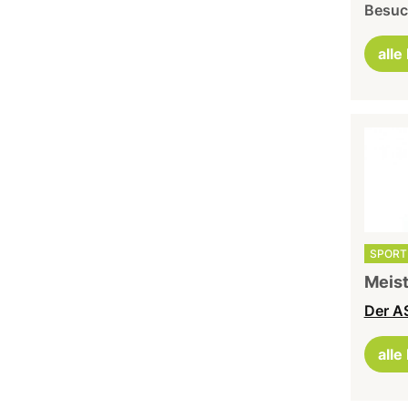
Besuch
alle
SPORT 
Meist
Der AS
alle