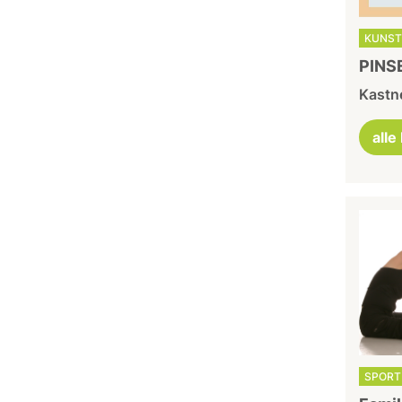
KUNST
PINSE
Kastne
alle
SPORT 