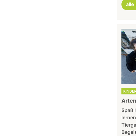
alle
KINDER
Arte
Spaß 
lernen
Tierg
Begei