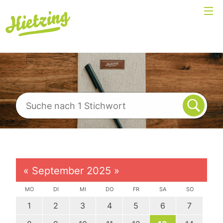
«
September 2025
»
MO
DI
MI
DO
FR
SA
SO
1
2
3
4
5
6
7