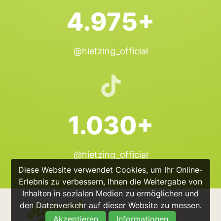
4.975+
@hietzing_official
1.030+
@hietzing_official
Diese Website verwendet Cookies, um Ihr Online-
Erlebnis zu verbessern, Ihnen die Weitergabe von
Inhalten in sozialen Medien zu ermöglichen und
den Datenverkehr auf dieser Website zu messen.
Akzeptieren
Informationen