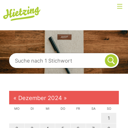
«
Dezember 2024
»
MO
DI
MI
DO
FR
SA
SO
1