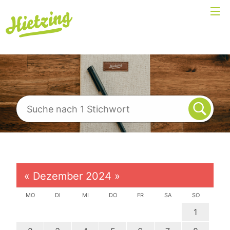
«
Dezember 2024
»
MO
DI
MI
DO
FR
SA
SO
1