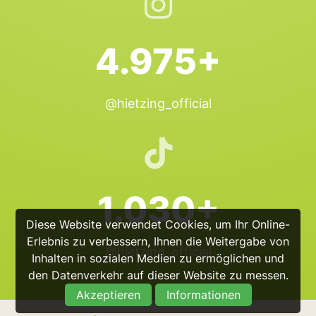
4.975+
@hietzing_official
1.030+
Diese Website verwendet Cookies, um Ihr Online-
Erlebnis zu verbessern, Ihnen die Weitergabe von
@hietzing_official
Inhalten in sozialen Medien zu ermöglichen und
den Datenverkehr auf dieser Website zu messen.
Akzeptieren
Informationen