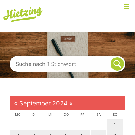
«
September 2024
»
MO
DI
MI
DO
FR
SA
SO
1