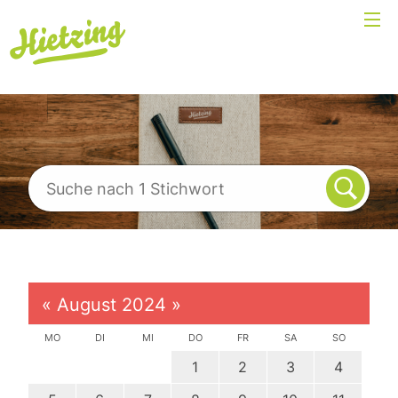
«
August 2024
»
MO
DI
MI
DO
FR
SA
SO
1
2
3
4