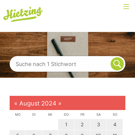
«
August 2024
»
MO
DI
MI
DO
FR
SA
SO
1
2
3
4