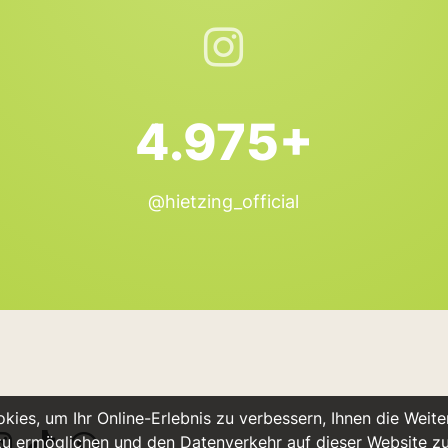
4.975+
@hietzing_official
ies, um Ihr Online-Erlebnis zu verbessern, Ihnen die Weiter
u ermöglichen und den Datenverkehr auf dieser Website z