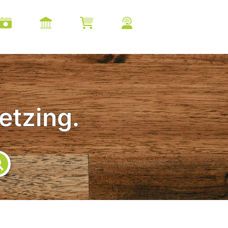
etzing.