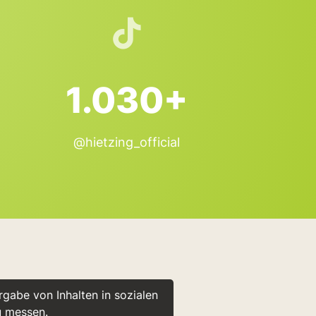
1.030+
@hietzing_official
gabe von Inhalten in sozialen
u messen.