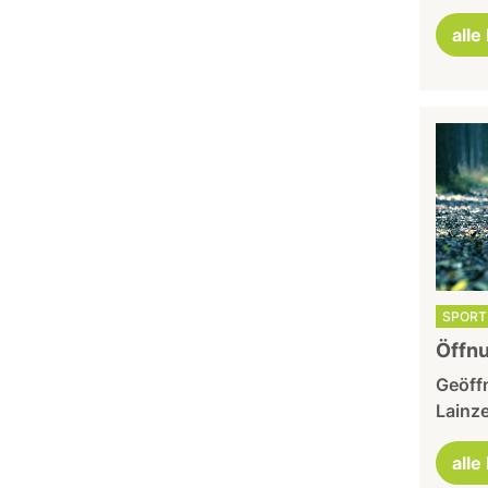
alle
SPORT 
Öffnu
Geöffn
Lainze
alle