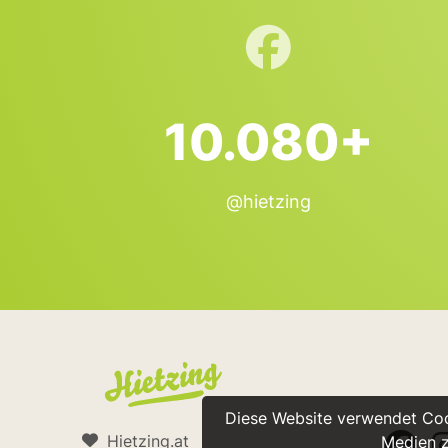
10.080+
@hietzing
Diese Website verwendet Cook
Hietzing.at
Medien z