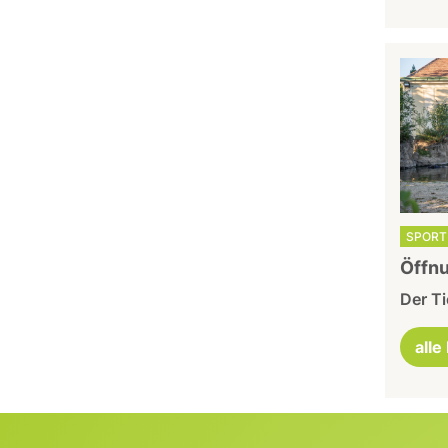
SPORT 
Öffnu
Der Ti
alle