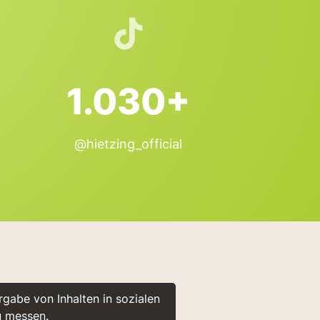
1.030+
@hietzing_official
gabe von Inhalten in sozialen
u messen.