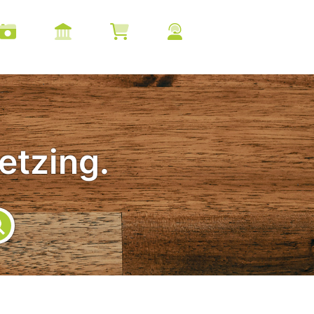
etzing.