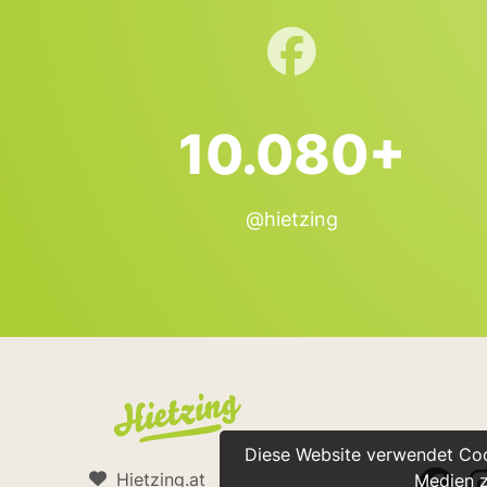
10.080+
@hietzing
Diese Website verwendet Cook
Hietzing.at
Medien z