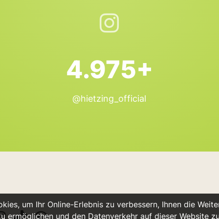
4.975+
@hietzing_official
ies, um Ihr Online-Erlebnis zu verbessern, Ihnen die Weiter
u ermöglichen und den Datenverkehr auf dieser Website z