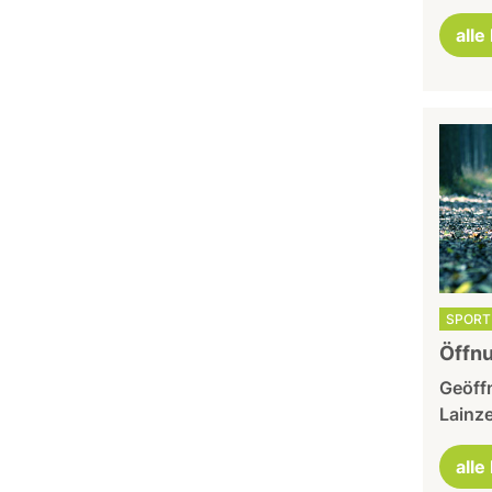
alle
SPORT 
Öffnu
Geöffn
Lainze
alle