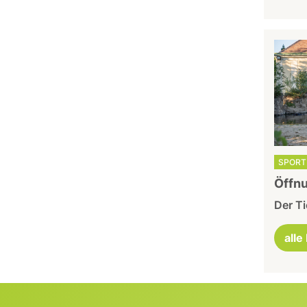
SPORT 
Öffnu
Der Ti
alle