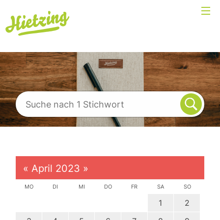
«
April 2023
»
MO
DI
MI
DO
FR
SA
SO
1
2