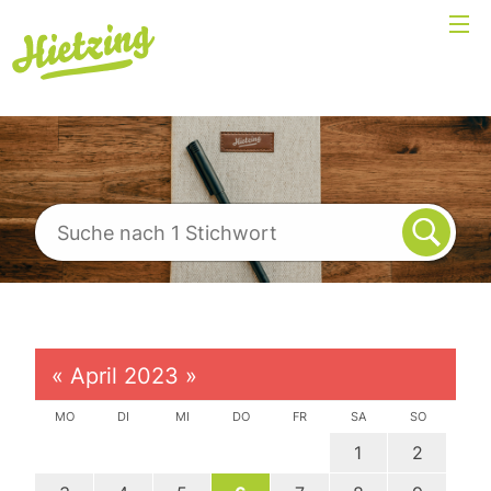
«
April 2023
»
MO
DI
MI
DO
FR
SA
SO
1
2