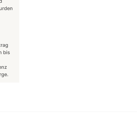
d
urden
trag
n bis
enz
rge.