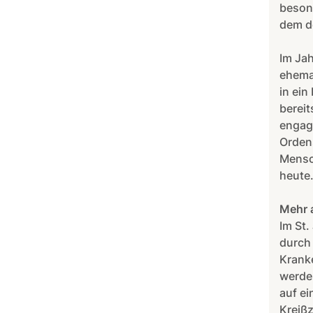
besond
dem de
Im Jah
ehema
in ein
bereit
engagi
Ordens
Mensc
heute
Mehr a
Im St
durch 
Krank
werden
auf ei
Kreißz