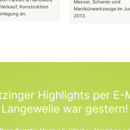
Messer, Scheren und
 Verkauf, Konstruktion
Manikürwerkzeuge im Ju
erlegung an.
2013.
tzinger Highlights per E-M
Langeweile war gestern!