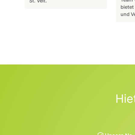
St. Veit.
bietet
und V
Hie