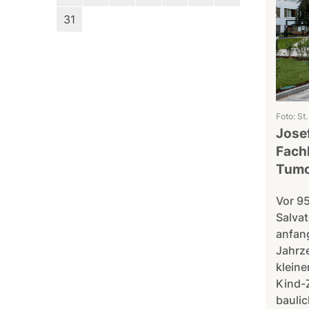
31
Foto: St
Jose
Fachk
Tumo
Vor 95
Salva
anfang
Jahrz
kleine
Kind-Z
baulic