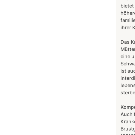
biete
höhere
famili
ihrer 
Das K
Mütte
eine 
Schwa
ist au
interd
lebens
sterbe
Kompe
Auch f
Kranke
Brust