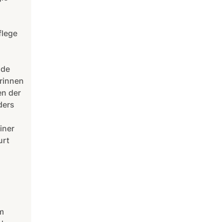
flege
nde
rinnen
en der
ders
iner
urt
m