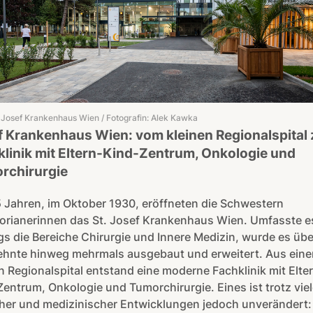
. Josef Krankenhaus Wien / Fotografin: Alek Kawka
f Krankenhaus Wien: vom kleinen Regionalspital 
linik mit Eltern-Kind-Zentrum, Onkologie und
rchirurgie
 Jahren, im Oktober 1930, eröffneten die Schwestern
torianerinnen das St. Josef Krankenhaus Wien. Umfasste e
s die Bereiche Chirurgie und Innere Medizin, wurde es übe
ehnte hinweg mehrmals ausgebaut und erweitert. Aus ein
n Regionalspital entstand eine moderne Fachklinik mit Elte
entrum, Onkologie und Tumorchirurgie. Eines ist trotz viel
her und medizinischer Entwicklungen jedoch unverändert: