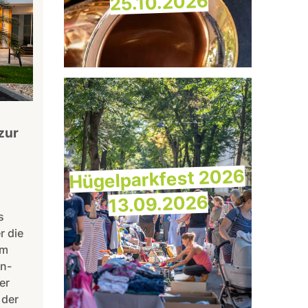
25.10.2026
zur
Hügelparkfest 2026
13.09.2026
s
r die
em
rn-
er
 der