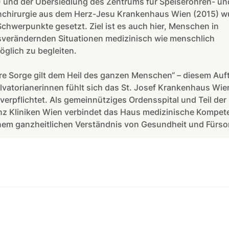
) und der Übersiedlung des Zentrums für Speiseröhren- un
chirurgie aus dem Herz-Jesu Krankenhaus Wien (2015) w
Schwerpunkte gesetzt. Ziel ist es auch hier, Menschen in
sverändernden Situationen medizinisch wie menschlich
glich zu begleiten.
e Sorge gilt dem Heil des ganzen Menschen“ – diesem Auf
lvatorianerinnen fühlt sich das St. Josef Krankenhaus Wie
verpflichtet. Als gemeinnütziges Ordensspital und Teil der
nz Kliniken Wien verbindet das Haus medizinische Kompet
nem ganzheitlichen Verständnis von Gesundheit und Fürso