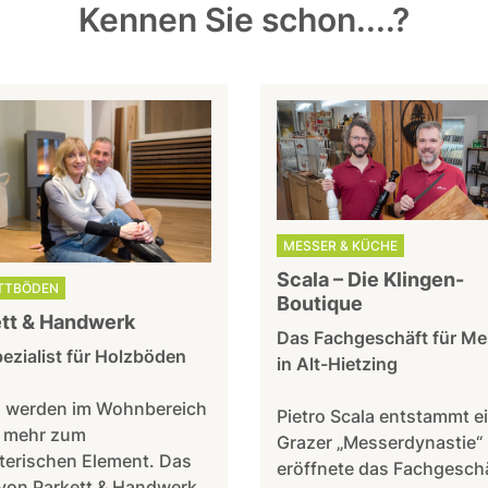
Kennen Sie schon....?
MESSER & KÜCHE
Scala – Die Klingen-
TTBÖDEN
Boutique
tt & Handwerk
Das Fachgeschäft für Me
ezialist für Holzböden
in Alt-Hietzing
 werden im Wohnbereich
Pietro Scala entstammt e
 mehr zum
Grazer „Messerdynastie“
terischen Element. Das
eröffnete das Fachgeschä
von Parkett & Handwerk