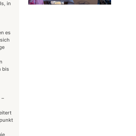
s, in
en es
sich
ge
n
 bis
 –
itert
rpunkt
ie