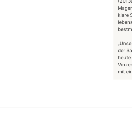
(2013
Magen
klare 
leben
bestmö
„Unser
der Sa
heute 
Vinze
mit ei