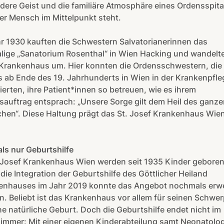
ere Geist und die familiäre Atmosphäre eines Ordensspital
r Mensch im Mittelpunkt steht.
r 1930 kauften die Schwestern Salvatorianerinnen das
lige „Sanatorium Rosenthal“ in Wien Hacking und wandelt
 Krankenhaus um. Hier konnten die Ordensschwestern, die 
s ab Ende des 19. Jahrhunderts in Wien in der Krankenpfle
erten, ihre Patient*innen so betreuen, wie es ihrem
auftrag entsprach: „Unsere Sorge gilt dem Heil des ganze
hen“. Diese Haltung prägt das St. Josef Krankenhaus Wien
.
ls nur Geburtshilfe
. Josef Krankenhaus Wien werden seit 1935 Kinder geboren
die Integration der Geburtshilfe des Göttlicher Heiland
enhauses im Jahr 2019 konnte das Angebot nochmals erwe
. Beliebt ist das Krankenhaus vor allem für seinen Schwe
ne natürliche Geburt. Doch die Geburtshilfe endet nicht im
immer: Mit einer eigenen Kinderabteilung samt Neonatolog