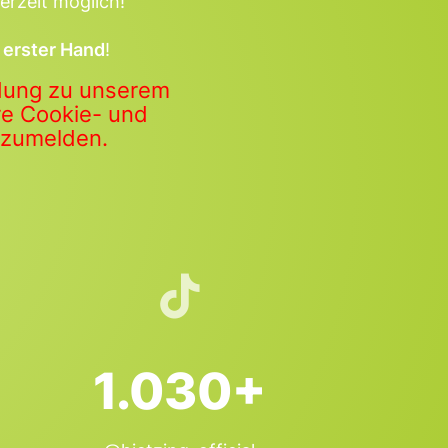
erzeit möglich!
 erster Hand
!
ldung zu unserem
ere Cookie- und
anzumelden.
1.030+