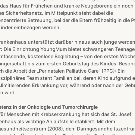
t das Haus für Frühchen und kranke Neugeborene ein noch
s Sicherheitsnetz. Im Mittelpunkt steht dabei die
enzentrierte Betreuung, bei der die Eltern frühzeitig in die P
Kinder einbezogen werden.
rankenhaus unterstützt darüber hinaus auch junge werde
r: Die Einrichtung YoungMum bietet schwangeren Teenage
umfassende, kostenlose Begleitung – von den ersten Woch
ngerschaft bis zum ersten Geburtstag des Kindes. Beson
ch die Arbeit der „Perinatalen Palliative Care“ (PPC): Ein
isziplinäres Team steht Familien bei, deren Kind aufgrund e
limitierenden Erkrankung vor, während oder nach der Geb
n wird.
tenz in der Onkologie und Tumorchirurgie
ür Menschen mit Krebserkrankung hat sich das St. Josef
nhaus als wichtige Anlaufstelle etabliert. Mit dem
gesundheitszentrum (2008), dem Darmgesundheitszentru