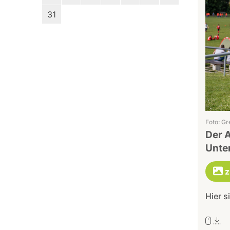
31
Foto: Gr
Der 
Unte
z
Hier s