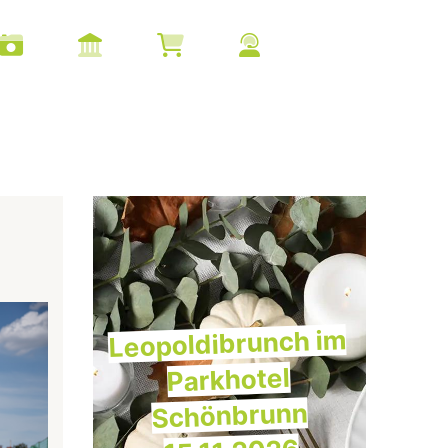
Leopoldibrunch im
Parkhotel
Schönbrunn