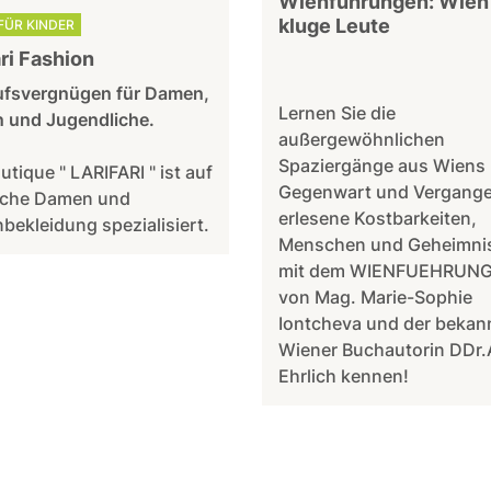
Wienführungen: Wien 
kluge Leute
FÜR KINDER
ari Fashion
ufsvergnügen für Damen,
Lernen Sie die
n und Jugendliche.
außergewöhnlichen
Spaziergänge aus Wiens
utique " LARIFARI " ist auf
Gegenwart und Vergange
che Damen und
erlesene Kostbarkeiten,
bekleidung spezialisiert.
Menschen und Geheimni
mit dem WIENFUEHRUNG
von Mag. Marie-Sophie
Iontcheva und der bekan
Wiener Buchautorin DDr
Ehrlich kennen!