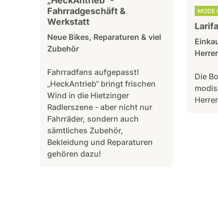
„HeckAntrieb“ -
Fahrradgeschäft &
MODE 
Werkstatt
Larif
Neue Bikes, Reparaturen & viel
Einka
Zubehör
Herre
Fahrradfans aufgepasst!
Die Bo
„HeckAntrieb“ bringt frischen
modis
Wind in die Hietzinger
Herren
Radlerszene - aber nicht nur
Fahrräder, sondern auch
sämtliches Zubehör,
Bekleidung und Reparaturen
gehören dazu!